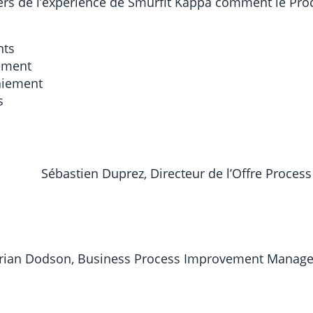
rs de l’expérience de Smurfit Kappa comment le Proce
nts
ement
paiement
s
Sébastien Duprez, Directeur de l’Offre Process
rian Dodson, Business Process Improvement Manager