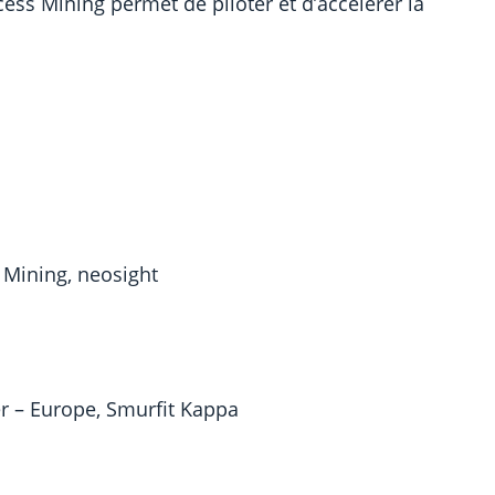
ss Mining permet de piloter et d’accélérer la
 Mining, neosight
 – Europe, Smurfit Kappa