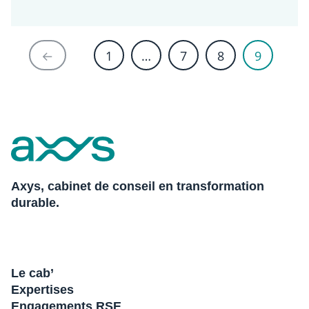
←
1
…
7
8
9
Axys, cabinet de conseil en transformation
durable.
Le cab’
Expertises
Engagements RSE