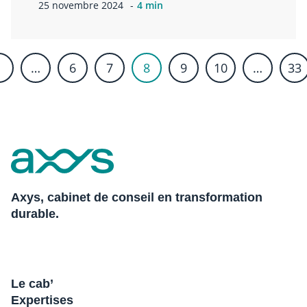
25 novembre 2024
4 min
1
…
6
7
8
9
10
…
33
Axys, cabinet de conseil en transformation
durable.
Le cab’
Expertises