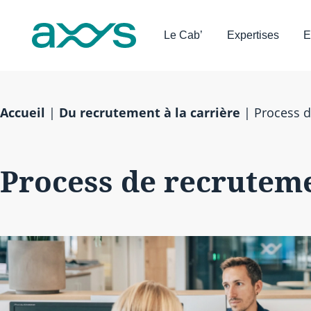
Le Cab’
Expertises
E
Accueil
|
Du recrutement à la carrière
|
Process 
Process de recrutem