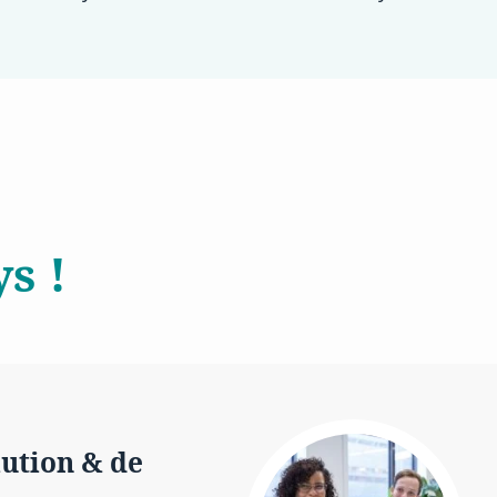
s !
lution & de